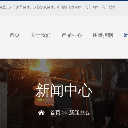
铸造
、
人工关节铸件
、
仪器仪表铸件
、
不锈钢仪表铸件
、
汽车铸件
、
汽车配件
首页
关于我们
产品中心
质量控制
新闻中心
首页
>>
新闻中心